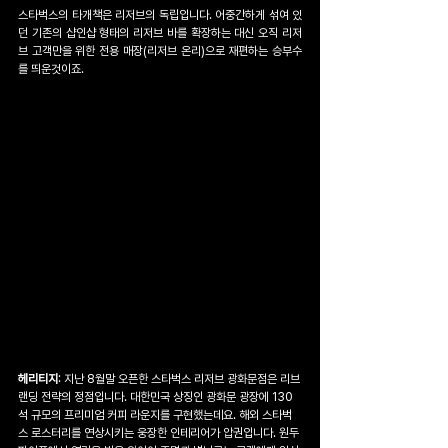
스타벅스의 타개책은 리저브의 독립입니다. 어중간하게 섞여 있
던 기존의 샵인샵 형태의 리저브 바를 확장하는 대신 오직 리저
브 고객만을 위한 전용 매장(리저브 온리)으로 재편하는 승부수
를 띄운것이죠.
헤리티지
: 지난 8월말 오픈한 스타벅스 리저브 광화문점은 리브
랜딩 전략의 정점입니다. 대한민국 상징인 광화문 광장에 130
석 규모의 프리미엄 커피 라운지를 구현했는데요. 해외 스타벅
스 로스터리를 연상시키는 웅장한 인테리어가 압권입니다. 원두 