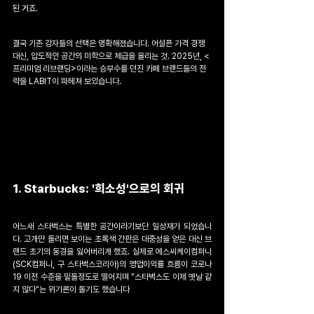
된 거죠.
결국 기존 강자들의 선택은 명확해졌습니다. 어설픈 가격 경쟁 
대신, 압도적인 공간의 미학으로 체급을 올리는 것. 2025년, <
프리미엄 리브랜딩>이라는 승부수를 던진 카페 브랜드들의 전
략을 LABIT이 파헤쳐 보았습니다.
1. Starbucks: '희소성'으로의 회귀
어느새 스타벅스는 특별한 공간이라기보단 일상재가 되었습니
다. 고개만 돌리면 보이는 초록색 간판은 대중성을 얻은 대신 브
랜드 초기의 동경을 잃어버리게 했죠. 실제로 에스씨케이컴퍼니
(SCK컴퍼니, 구 스타벅스코리아)의 영업이익률 흐름이 코로나 
19 이전 수준을 밑돌정도로 떨어지며 "스타벅스도 이제 옛날 같
지 않다"는 위기론이 돌기도 했습니다