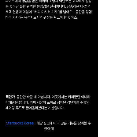
파이프에서 영감을 받은 와이어 조명과 벽난로는 고객에게 일상
을 벗어난 듯한 완벽한 몰입감을 선사합니다. 장충라운지R점의 
저택 컨셉과 더불어 “커피 마시러 가자”를 넘어 “그 공간을 경험
하러 가자”는 목적지로서의 위상을 확고히 한 것이죠.
객단가
: 공간만 바꾼 게 아닙니다. 이곳에서는 커피뿐만 아니라 
칵테일을 팝니다. 커피 시장의 포화로 정체된 객단가를 주류와 
페어링 푸드로 끌어올리겠다는 계산입니다.  
Starbucks Korea
 : 해당 링크에서 더 많은 메뉴를 찾아볼 수 
있어요!