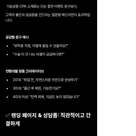
 가슴성형 CPA 소재로는 단순 할인·이벤트 문구보다,
고객의 불안과 궁금증을 건드리는 질문형 헤드라인이 효과적입
니다.
공감형 문구 예시
“부작용 걱정, 어떻게 줄일 수 있을까요?”
“수술 티 안 나는 비결이 궁금하다면?”
연령대별 맞춤 크리에이티브
20대: “취업 전, 자연스러운 라인으로 완성하기”
30대: “출산 후 복원, 가능한가요?”
40대 이상: “탄력 회복, 지금도 늦지 않았습니다”
﻿✅ 랜딩 페이지 & 상담폼: 직관적이고 간
결하게